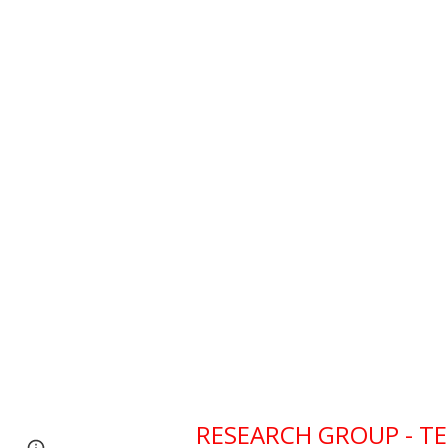
RESEARCH GROUP - T
Google Sites
Report abuse