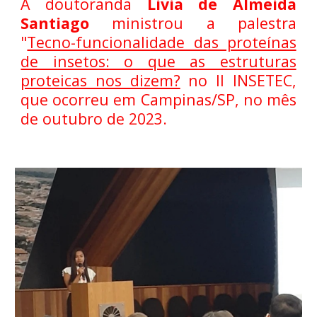
A doutoranda
Livia de Almeida
Santiago
ministrou a palestra
"
Tecno-funcionalidade das proteínas
de insetos: o que as estruturas
proteicas nos dizem?
no II INSETEC,
que ocorreu em Campinas/SP, no m
ês
de outubro de 2023
.